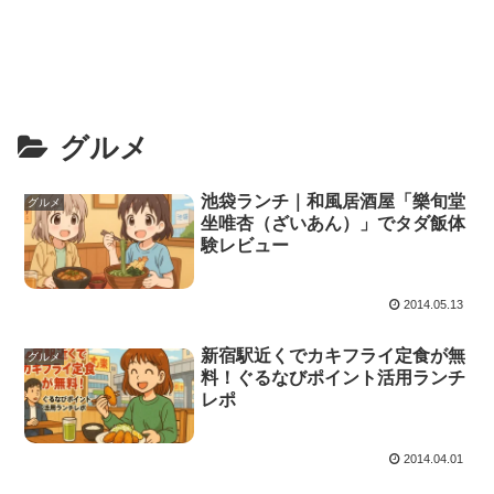
グルメ
池袋ランチ｜和風居酒屋「樂旬堂
グルメ
坐唯杏（ざいあん）」でタダ飯体
験レビュー
2014.05.13
新宿駅近くでカキフライ定食が無
グルメ
料！ぐるなびポイント活用ランチ
レポ
2014.04.01