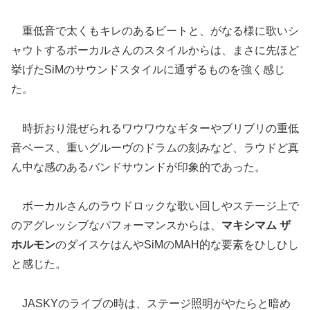
重低音で太くもキレのあるビートと、がなる様に歌いシ
ャウトするボーカルさんのスタイルからは、まさに先ほど
挙げたSiMのサウンドスタイルに通ずるものを強く感じ
た。
時折おり混ぜられるワウワウなギターやブリブリの重低
音ベース、重いグルーヴのドラムの刻みなど、ラウドど真
ん中な感のあるバンドサウンドが印象的であった。
ボーカルさんのラウドロックな歌い回しやステージ上で
のアグレッシブなパフォーマンスからは、
マキシマム ザ
ホルモン
のダイスケはんやSiMのMAH的な要素をひしひし
と感じた。
JASKYのライブの時は、ステージ照明がやたらと暗め