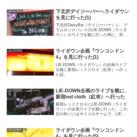
下北沢デイジーバーへライダウン
LIE-DOWN
を見に行った(1)
下北沢DaisyBar（デイジーバー）に、グ
ラムロックバンドのLIE-DOWN（ライダ
ウン）のライヴを観に行った時に、対バ
ンで出演していたThe BEGというバンド
のライヴを観た感想など
ライダウン企画『ウンコンドン
LIE-DOWN
4』を見に行った(1)
LIE-DOWN（ライダウン）の企画ライブ
を観に新宿レッドクロス（紅布）へ行っ
た話。
LIE-DOWN企画のライブを観に、
LIE-DOWN
新宿red cloth（紅布）へ行った
新宿レッドクロスにLIE-DOWN（ライダ
ウン）の企画ライブを観に行った。この
日の対バンはサイコロチームで、LIE-
DOWNは計2回ステージに上がった。
ライダウン企画『ウンコンドン
LIE-DOWN
4』を見に行った(5)