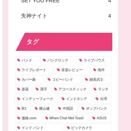
SET YOU FREE
4
失神ナイト
4
タグ
バンド
パンクロック
ライブハウス
ライブレポート
音楽レビュー
海外
カバー曲
コピーバンド
細美武士
楽器
漢字
アコースティック
ランチ
インディーフォーク
インドネシア
台湾
B'z
横山健
中国語
ポップパンク
価格.com
When Chai Met Toast
ASUS
インド バンド
ビックカメラ