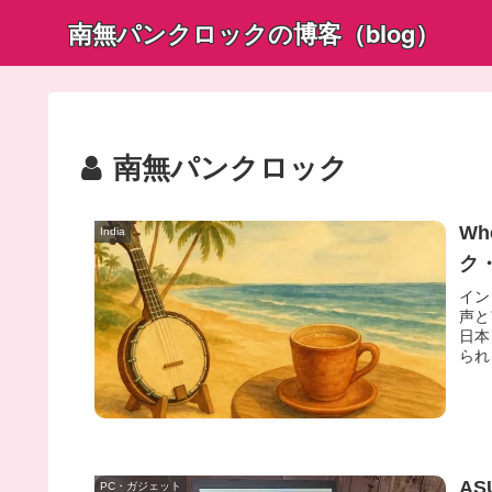
南無パンクロックの博客（blog）
南無パンクロック
Wh
India
ク
イン
声と
日本
られ
AS
PC・ガジェット