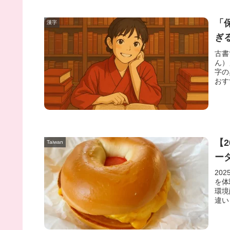
「
漢字
ぎ
古書
ん）
字の
おす
【
Taiwan
ー
20
を体
環境
違い