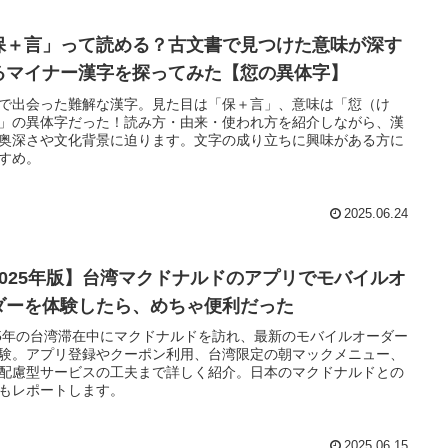
保＋言」って読める？古文書で見つけた意味が深す
るマイナー漢字を探ってみた【愆の異体字】
で出会った難解な漢字。見た目は「保＋言」、意味は「愆（け
」の異体字だった！読み方・由来・使われ方を紹介しながら、漢
奥深さや文化背景に迫ります。文字の成り立ちに興味がある方に
すめ。
2025.06.24
2025年版】台湾マクドナルドのアプリでモバイルオ
ダーを体験したら、めちゃ便利だった
25年の台湾滞在中にマクドナルドを訪れ、最新のモバイルオーダー
験。アプリ登録やクーポン利用、台湾限定の朝マックメニュー、
配慮型サービスの工夫まで詳しく紹介。日本のマクドナルドとの
もレポートします。
2025.06.15