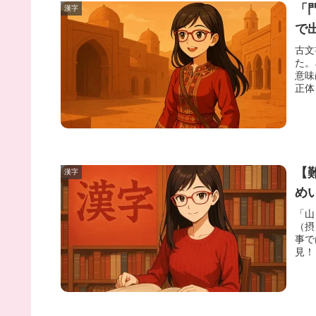
「
漢字
で
古文
た。
意味
正体
【
漢字
め
「山
（摂
事で
見！