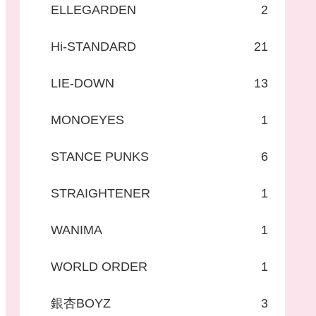
ELLEGARDEN
2
Hi-STANDARD
21
LIE-DOWN
13
MONOEYES
1
STANCE PUNKS
6
STRAIGHTENER
1
WANIMA
1
WORLD ORDER
1
銀杏BOYZ
3