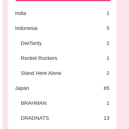
India
1
Indonesia
5
DwiTanty
2
Rocket Rockers
1
Stand Here Alone
2
Japan
65
BRAHMAN
1
DRADNATS
13