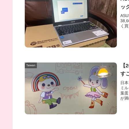
ッ
AS
38
く買
【
Taiwan
す
日本
ミル
葉蛋
が満