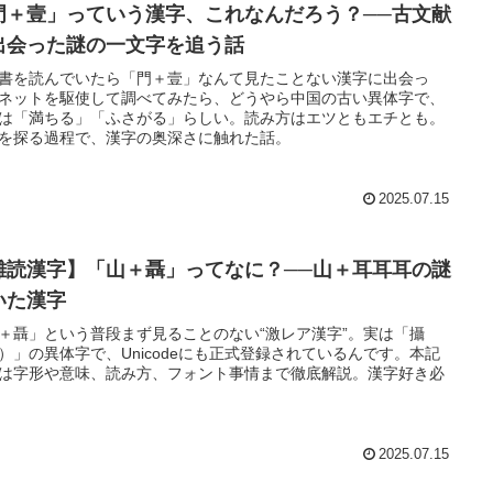
門＋壹」っていう漢字、これなんだろう？──古文献
出会った謎の一文字を追う話
書を読んでいたら「門＋壹」なんて見たことない漢字に出会っ
ネットを駆使して調べてみたら、どうやら中国の古い異体字で、
は「満ちる」「ふさがる」らしい。読み方はエツともエチとも。
を探る過程で、漢字の奥深さに触れた話。
2025.07.15
難読漢字】「山＋聶」ってなに？──山＋耳耳耳の謎
いた漢字
＋聶」という普段まず見ることのない“激レア漢字”。実は「攝
）」の異体字で、Unicodeにも正式登録されているんです。本記
は字形や意味、読み方、フォント事情まで徹底解説。漢字好き必
2025.07.15