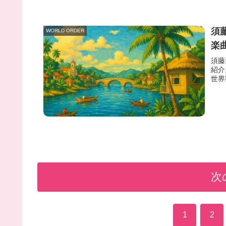
須
WORLD ORDER
楽
須藤
紹介
世界
次
1
2