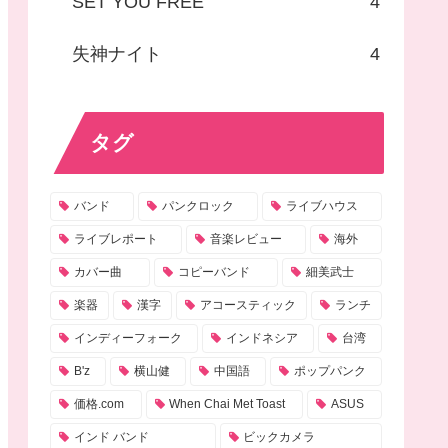
SET YOU FREE
4
失神ナイト
4
タグ
バンド
パンクロック
ライブハウス
ライブレポート
音楽レビュー
海外
カバー曲
コピーバンド
細美武士
楽器
漢字
アコースティック
ランチ
インディーフォーク
インドネシア
台湾
B'z
横山健
中国語
ポップパンク
価格.com
When Chai Met Toast
ASUS
インド バンド
ビックカメラ