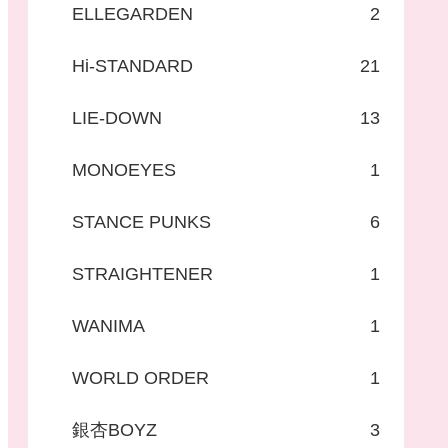
ELLEGARDEN
2
Hi-STANDARD
21
LIE-DOWN
13
MONOEYES
1
STANCE PUNKS
6
STRAIGHTENER
1
WANIMA
1
WORLD ORDER
1
銀杏BOYZ
3