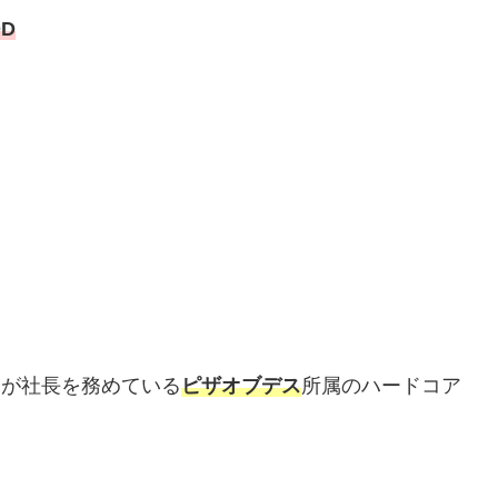
OD
氏が社長を務めている
ピザオブデス
所属のハードコア
。