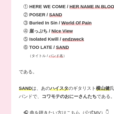
①
HERE WE COME /
HER NAME IN BLO
②
POSER /
SAND
③
Buried In Sin /
World Of Pain
④
崖っぷち /
Nice View
⑤
Isolated Kwill /
endzweck
⑥
TOO LATE /
SAND
（タイトル /
バンド名
）
である。
SAND
は、あの
ハイスタ
のギタリスト
横山健
バンドで、
コワモテのおにーさんたち
である
🎧 曲を聴きたい方はこちら（公式MV）👇