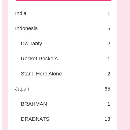
India
1
Indonesia
5
DwiTanty
2
Rocket Rockers
1
Stand Here Alone
2
Japan
65
BRAHMAN
1
DRADNATS
13