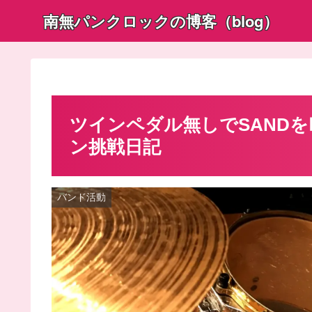
南無パンクロックの博客（blog）
ツインペダル無しでSAND
ン挑戦日記
バンド活動