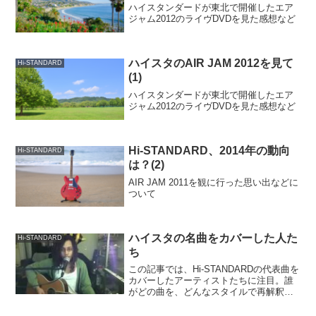
ハイスタンダードが東北で開催したエア
ジャム2012のライヴDVDを見た感想など
ハイスタのAIR JAM 2012を見て
Hi-STANDARD
(1)
ハイスタンダードが東北で開催したエア
ジャム2012のライヴDVDを見た感想など
Hi-STANDARD、2014年の動向
Hi-STANDARD
は？(2)
AIR JAM 2011を観に行った思い出などに
ついて
ハイスタの名曲をカバーした人た
Hi-STANDARD
ち
この記事では、Hi‑STANDARDの代表曲を
カバーしたアーティストたちに注目。誰
がどの曲を、どんなスタイルで再解釈し
ているのかを紹介し、オリジナルとは異
なる魅力や個性を味わえる内容です。カ