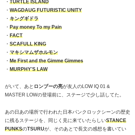
・
TURTLE ISLAND
・
WAGDAUG FUTURISTIC UNITY
・
キングギドラ
・
Pay money To my Pain
・
FACT
・
SCAFULL KING
・
マキシマムザホルモン
・
Me First and the Gimme Gimmes
・
MURPHY’S LAW
がいて、あと
ロンブーの亮
が友人のLOW IQ 01 &
MASTER LOWの登場前に、ステージで少し話してた。
あの日あの場所で行われた日本パンクロックシーンの歴史
に残るステージを、同じく見に来ていたらしい
STANCE
PUNKS
の
TSURU
が、そのあとで長文の感想を書いてい