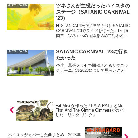
バー曲ファンや新たな音源探しの手がか
ツネさんが主役だったハイスタの
Hi-STANDARD
りにぴったり。
ステージ（SATANIC CARNIVAL
’23）
Hi-STANDARDが約4年半ぶりにSATANIC
CARNIVAL '23でライブを行った。Dr. 恒
岡章（ツネ）への追悼を込めて行われた
特別なステージについて、ハイスタファ
ンの視点から書いた記事です。
SATANIC CARNIVAL ’23に行き
Hi-STANDARD
たかった
今度、幕張メッセで開催されるサタニッ
クカーニバル2023について思ったこと
Fat Mikeが作った「I’M A RAT」とMe
First And The Gimme Gimmersがカバー
した「リンダ リンダ」
ハイスタがカバーした曲まとめ（2026年