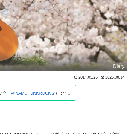
Diary
2014.03.25
2025.08.14
ック
です。
（
@NAMUPUNKROCK
）