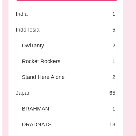
India
1
Indonesia
5
DwiTanty
2
Rocket Rockers
1
Stand Here Alone
2
Japan
65
BRAHMAN
1
DRADNATS
13