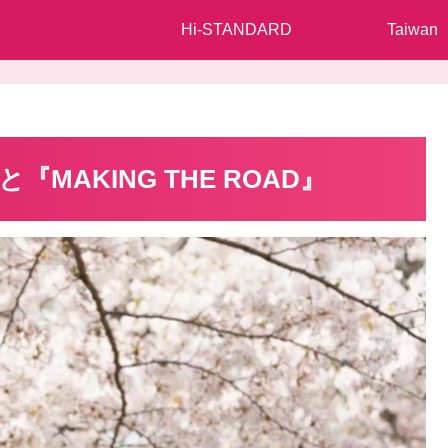
Hi-STANDARD
Taiwan
e”』と『MAKING THE ROAD』