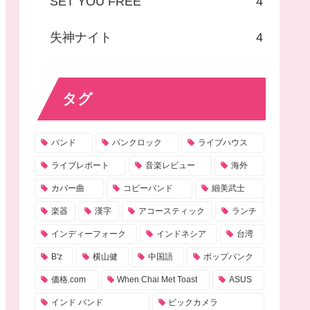
SET YOU FREE
4
失神ナイト
4
タグ
バンド
パンクロック
ライブハウス
ライブレポート
音楽レビュー
海外
カバー曲
コピーバンド
細美武士
楽器
漢字
アコースティック
ランチ
インディーフォーク
インドネシア
台湾
B'z
横山健
中国語
ポップパンク
価格.com
When Chai Met Toast
ASUS
インド バンド
ビックカメラ