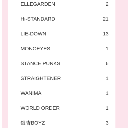
ELLEGARDEN
2
Hi-STANDARD
21
LIE-DOWN
13
MONOEYES
1
STANCE PUNKS
6
STRAIGHTENER
1
WANIMA
1
WORLD ORDER
1
銀杏BOYZ
3