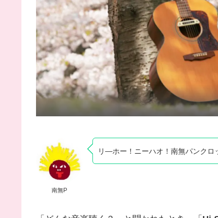
リ―ホー！ニーハオ！南無パンクロ
南無P