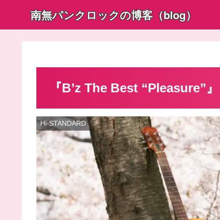
南無パンクロックの博客（blog）
『B’z The Best “Pleasur
Hi-STANDARD